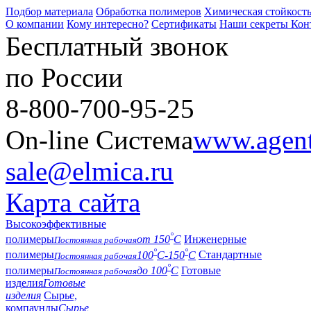
Подбор материала
Обработка полимеров
Химическая стойкост
О компании
Кому интересно?
Сертификаты
Наши секреты
Кон
Бесплатный звонок
по России
8-800-700-95-25
On-line Система
www.agent-
sale@elmica.ru
Карта сайта
Высокоэффективные
°
полимеры
от 150
С
Инженерные
Постоянная рабочая
°
°
полимеры
100
С-150
С
Стандартные
Постоянная рабочая
°
полимеры
до 100
С
Готовые
Постоянная рабочая
изделия
Готовые
изделия
Сырье,
компаунды
Сырье,