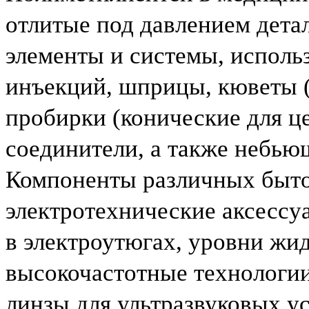
отлитые под давлением дета
элементы и системы, исполь
инъекций, шприцы, кюветы (д
пробирки (конические для це
соединители, а также небью
Компоненты различных быто
электротехнические аксессу
в электроутюгах, уровни жи
высокочастотные технологии
линзы для ультразвуковых у