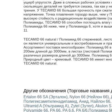
ущерб упругости. Даже в сложных рабочих условиях 
скользящих деталей не требуется смазка, так как у
трения. У TECAMID 66 большая прочность при сжати
напряжение. Точка плавления гораздо выше, чем у 
высокую стойкость к радиационным воздействиям (гам
Полиамиды, TECAMID 66 способен поглощать влагу 
Полиамида 66 ниже, чем у Полиамида 6, хотя и выш
11.
TECAMID 66 natural / Полиамид 66 стержневой, листов
он является универсальным и востребованным и прак
Ассортимент поставок многообразен: Полиамид 66 в
200мм длиной до 3000мм, в листах (листовой Поли
различных размеров длиной до 3000мм. Полиамид 66
Природный цвет – кремовый. TECAMID 66 имеет мно
TECAMID 66 natural.
Другие обозначения (Торговые названия д
Ertalon 66 SA (Эрталон), Nylon 66 (Нейлон 66),
Полигексаметиленадипамид, Анид, Найлон 66, 
Ultramid A (Ультрамид А), Zytel (Зутел), Akulon S
Polyamide 66, PA 66, PA 6.6, PA 6/6,Полиамид 66