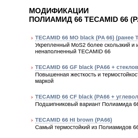
МОДИФИКАЦИИ
ПОЛИАМИД 66 TECAMID 66 (P
TECAMID 66 MO black (PA 66) (ранее
Укрепленный МоS2 более скользкий и 
ненаполненный TECAMID 66
TECAMID 66 GF black (PA66 + стекло
Повышенная жесткость и термостойкост
маркой
TECAMID 66 CF black (PA66 + углево
Подшипниковый вариант Полиамида 6
TECAMID 66 HI brown (PA66)
Самый термостойкий из Полиамидов 6