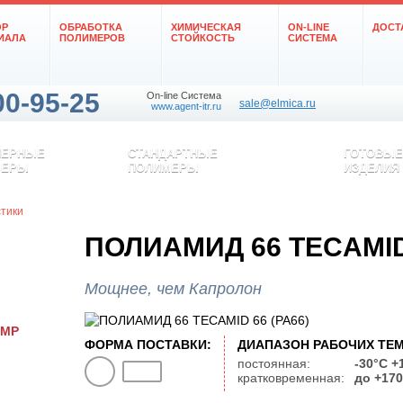
ОР
ОБРАБОТКА
ХИМИЧЕСКАЯ
ON-LINE
ДОСТ
ИАЛА
ПОЛИМЕРОВ
СТОЙКОСТЬ
СИСТЕМА
00-95-25
On-line Система
sale@elmica.ru
www.agent-itr.ru
НЕРНЫЕ
СТАНДАРТНЫЕ
ГОТОВЫЕ
МЕРЫ
ПОЛИМЕРЫ
ИЗДЕЛИЯ
тики
ПОЛИАМИД 66 TECAMID 
Мощнее, чем Капролон
PMP
ФОРМА ПОСТАВКИ:
ДИАПАЗОН РАБОЧИХ ТЕМ
постоянная:
-30°C +
кратковременная:
до +17