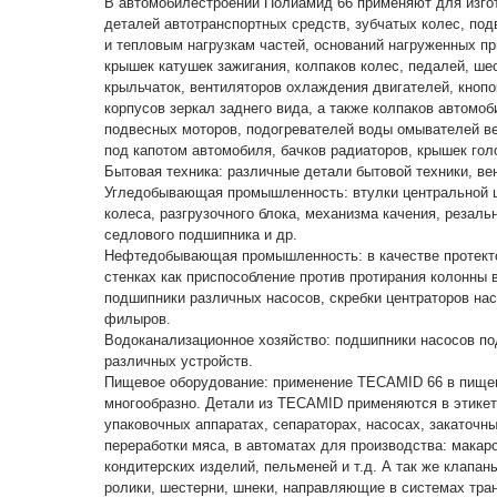
В автомобилестроении Полиамид 66 применяют для изго
деталей автотранспортных средств, зубчатых колес, п
и тепловым нагрузкам частей, оснований нагруженных пр
крышек катушек зажигания, колпаков колес, педалей, ше
крыльчаток, вентиляторов охлаждения двигателей, кнопо
корпусов зеркал заднего вида, а также колпаков автомо
подвесных моторов, подогревателей воды омывателей ве
под капотом автомобиля, бачков радиаторов, крышек гол
Бытовая техника: различные детали бытовой техники, ве
Угледобывающая промышленность: втулки центральной ц
колеса, разгрузочного блока, механизма качения, резаль
седлового подшипника и др.
Нефтедобывающая промышленность: в качестве протект
стенках как приспособление против протирания колонны 
подшипники различных насосов, скребки центраторов нас
филыров.
Водоканализационное хозяйство: подшипники насосов по
различных устройств.
Пищевое оборудование: применение TECAMID 66 в пище
многообразно. Детали из TECAMID применяются в этикет
упаковочных аппаратах, сепараторах, насосах, закаточн
переработки мяса, в автоматах для производства: макар
кондитерских изделий, пельменей и т.д. А так же клапан
ролики, шестерни, шнеки, направляющие в системах тран