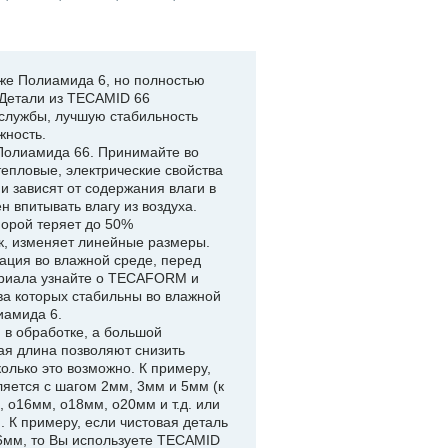
же Полиамида 6, но полностью
 Детали из TECAMID 66
службы, лучшую стабильность
жность.
Полиамида 66. Принимайте во
тепловые, электрические свойства
 зависят от содержания влаги в
 впитывать влагу из воздуха.
орой теряет до 50%
к, изменяет линейные размеры.
ация во влажной среде, перед
риала узнайте о TECAFORM и
ва которых стабильны во влажной
лиамида 6.
в обработке, а большой
ая длина позволяют снизить
олько это возможно. К примеру,
яется с шагом 2мм, 3мм и 5мм (к
 o16мм, o18мм, o20мм и т.д. или
 К примеру, если чистовая деталь
6мм, то Вы используете TECAMID