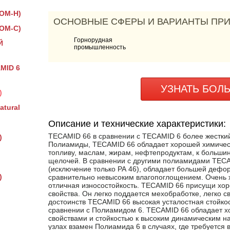
OM-H)
ОСНОВНЫЕ СФЕРЫ И ВАРИАНТЫ ПР
OM-C)
Горнорудная
Й
промышленность
MID 6
УЗНАТЬ БОЛ
)
tural
)
Описание и технические характеристики:
TECAMID 66 в сравнении с TECAMID 6 более жесткий,
)
Полиамиды, TECAMID 66 обладает хорошей химическо
топливу, маслам, жирам, нефтепродуктам, к большин
щелочей. В сравнении с другими полиамидами TECA
(исключение только РА 46), обладает большей дефо
)
сравнительно невысоким влагопоглощением. Очень 
отличная износостойкость. TECAMID 66 присущи хо
свойства. Он легко поддается мехобработке, легко с
достоинств TECAMID 66 высокая усталостная стойко
сравнении с Полиамидом 6. TECAMID 66 обладает
свойствами и стойкостью к высоким динамическим н
узлах взамен Полиамида 6 в случаях, где требуется 