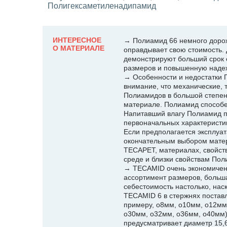
Полигексаметиленадипамид
ИНТЕРЕСНОЕ
→ Полиамид 66 немного доро
О МАТЕРИАЛЕ
оправдывает свою стоимость.
демонстрируют больший срок 
размеров и повышенную наде
→ Особенности и недостатки 
внимание, что механические, 
Полиамидов в большой степени
материале. Полиамид способен
Напитавший влагу Полиамид п
первоначальных характеристи
Если предполагается эксплуат
окончательным выбором мате
TECAPET, материалах, свойст
среде и близки свойствам По
→ TECAMID очень экономичен 
ассортимент размеров, больш
себестоимость настолько, наск
TECAMID 6 в стержнях поставл
примеру, o8мм, o10мм, o12мм,
o30мм, o32мм, o36мм, o40мм).
предусматривает диаметр 15,