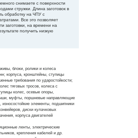
емного снимаете с поверхности
одами стружки. Длина заготовок в
ь обработку на ЧПУ с
ратами. Все это позволяет
ти заготовки, на времени на
езультате получить низкую
ивы, блоки, ролики и колеса
нн; корпуса, кронштейны, ступицы
шенные требования по ударостойкости;
лес тяговых тросов, колеса с
упицы колес, осевые опоры,
адыши, муфты, поршневые направляющие
а, износостойкие элементы, подшипники
конвейеров, диски кулачковых
ачения, корпуса двигателей
яционные ленты, электрические
ьников, крепления кабелей и др.