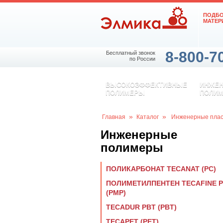
ПОДБ
МАТЕР
8-800-7
Бесплатный звонок
по России
ВЫСОКОЭФФЕКТИВНЫЕ
ИНЖЕ
ПОЛИМЕРЫ
ПОЛИ
»
»
Главная
Каталог
Инженерные плас
Инженерные
полимеры
ПОЛИКАРБОНАТ TECANAT (PC)
ПОЛИМЕТИЛПЕНТЕН TECAFINE 
(PMP)
TECADUR PBT (PBT)
TECAPET (PET)