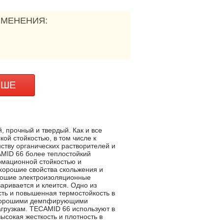
ИМЕНЕНИЯ:
ЬШЕ
 прочный и твердый. Как и все
й стойкостью, в том числе к
ству органических растворителей и
MID 66 более теплостойкий
рмационной стойкостью и
хорошие свойства скольжения и
рошие электроизоляционные
варивается и клеится. Одно из
сть и повышенная термостойкость в
 хорошими демпфирующими
агрузкам. TECAMID 66 используют в
высокая жесткость и плотность в