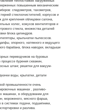
товления теплостойких нагруженных
одверженных повышенным механическим
иборов: спидометров, тахометров,
стерней стеклоочистителей, корпусов и
к для крепления облицовки салона,
бильных колес, кожухов вентиляторов и
трового стекла, множества деталей
овки блока цилиндров.
нтиляторы, крыльчатки пылесосов.
апфы, опорного, натяжного и ведущего
ного барабана, блока наводки, вкладыши
орных переводчиков на буровых
в процессе бурения скважин,
осных штанг, решетки для вакуум-
дкачки воды, крылатки, детали
вой промышленности очень
ировочных машинах , разливо-
ых машинах, в оборудовании для
он, мороженого, мясного фарша,
ы в системах подачи, подшипники,
спортировки и разлива.