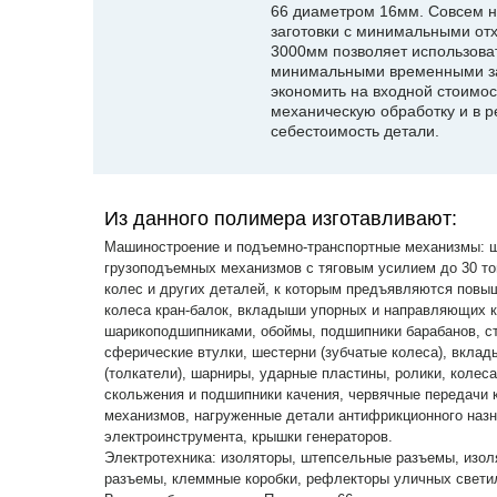
66 диаметром 16мм. Совсем н
заготовки с минимальными отх
3000мм позволяет использоват
минимальными временными зат
экономить на входной стоимос
механическую обработку и в р
себестоимость детали.
Из данного полимера изготавливают:
Машиностроение и подъемно-транспортные механизмы: шк
грузоподъемных механизмов с тяговым усилием до 30 то
колес и других деталей, к которым предъявляются повы
колеса кран-балок, вкладыши упорных и направляющих ко
шарикоподшипниками, обоймы, подшипники барабанов, ст
сферические втулки, шестерни (зубчатые колеса), вкл
(толкатели), шарниры, ударные пластины, ролики, колес
скольжения и подшипники качения, червячные передачи 
механизмов, нагруженные детали антифрикционного назн
электроинструмента, крышки генераторов.
Электротехника: изоляторы, штепсельные разъемы, изол
разъемы, клеммные коробки, рефлекторы уличных светил