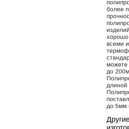
полипро
более п
прочнос
полипро
изделий
хорошо 
всеми и
термофо
стандар
можете
до 200
Полипр
длиной
Полипро
постав
до 5мм 
Другие
изгото