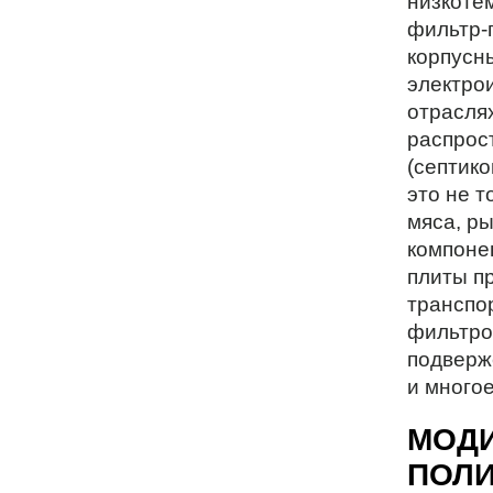
низкоте
фильтр-п
корпусны
электро
отрасля
распрос
(септик
это не т
мяса, р
компоне
плиты п
транспо
фильтро
подверж
и многое
МОД
ПОЛИ