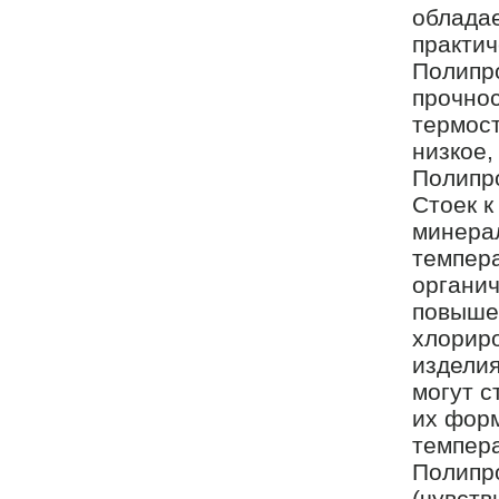
обладае
практич
Полипр
прочнос
термост
низкое,
Полипр
Стоек к
минера
темпера
органич
повыше
хлорир
изделия
могут с
их фор
темпер
Полипро
(чувств