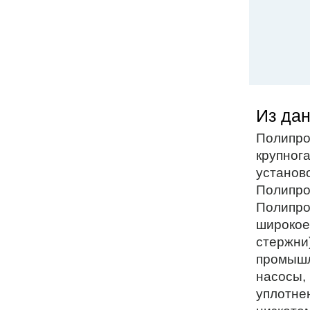
Из дан
Полипро
крупног
установо
Полипроп
Полипро
широкое
стержни
промышл
насосы, 
уплотне