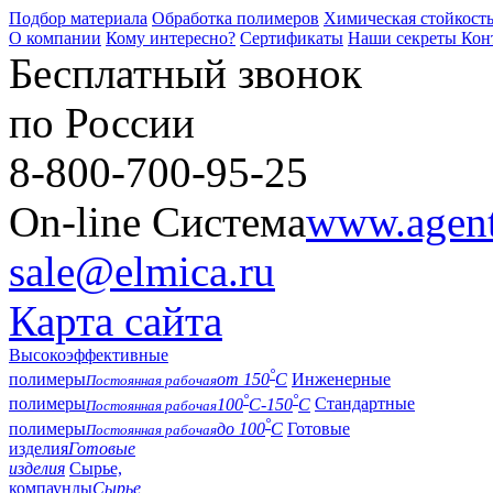
Подбор материала
Обработка полимеров
Химическая стойкост
О компании
Кому интересно?
Сертификаты
Наши секреты
Кон
Бесплатный звонок
по России
8-800-700-95-25
On-line Система
www.agent-
sale@elmica.ru
Карта сайта
Высокоэффективные
°
полимеры
от 150
С
Инженерные
Постоянная рабочая
°
°
полимеры
100
С-150
С
Стандартные
Постоянная рабочая
°
полимеры
до 100
С
Готовые
Постоянная рабочая
изделия
Готовые
изделия
Сырье,
компаунды
Сырье,