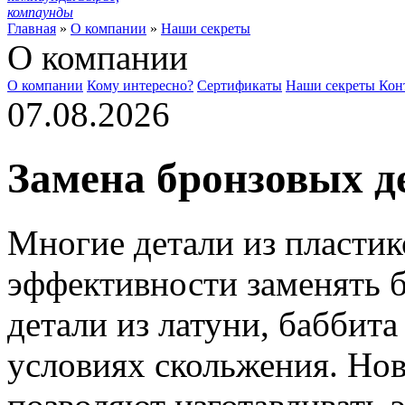
компаунды
Главная
»
О компании
»
Наши секреты
О компании
О компании
Кому интересно?
Сертификаты
Наши секреты
Кон
07.08.2026
Замена бронзовых д
Многие детали из пластик
эффективности заменять б
детали из латуни, баббита
условиях скольжения. Но