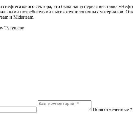
 из нефтегазового сектора, это была наша первая выставка «Нефт
нциальными потребителями высокотехнологичных материалов. От
eam и Midsrteam.
лу Тугушеву.
Поля отмеченные *