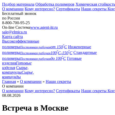
Подбор материала
Обработка полимеров
Химическая стойкост
О компании
Кому интересно?
Сертификаты
Наши секреты
Кон
Бесплатный звонок
по России
8-800-700-95-25
On-line Система
www.agent-itr.ru
sale@elmica.ru
Карта сайта
Высокоэффективные
°
полимеры
от 150
С
Инженерные
Постоянная рабочая
°
°
полимеры
100
С-150
С
Стандартные
Постоянная рабочая
°
полимеры
до 100
С
Готовые
Постоянная рабочая
изделия
Готовые
изделия
Сырье,
компаунды
Сырье,
компаунды
Главная
»
О компании
»
Наши секреты
О компании
О компании
Кому интересно?
Сертификаты
Наши секреты
Кон
08.08.2026
Встреча в Москве