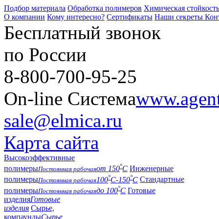
Подбор материала
Обработка полимеров
Химическая стойкост
О компании
Кому интересно?
Сертификаты
Наши секреты
Кон
Бесплатный звонок
по России
8-800-700-95-25
On-line Система
www.agent-
sale@elmica.ru
Карта сайта
Высокоэффективные
°
полимеры
от 150
С
Инженерные
Постоянная рабочая
°
°
полимеры
100
С-150
С
Стандартные
Постоянная рабочая
°
полимеры
до 100
С
Готовые
Постоянная рабочая
изделия
Готовые
изделия
Сырье,
компаунды
Сырье,