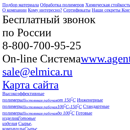
Подбор материала
Обработка полимеров
Химическая стойкост
О компании
Кому интересно?
Сертификаты
Наши секреты
Кон
Бесплатный звонок
по России
8-800-700-95-25
On-line Система
www.agent-
sale@elmica.ru
Карта сайта
Высокоэффективные
°
полимеры
от 150
С
Инженерные
Постоянная рабочая
°
°
полимеры
100
С-150
С
Стандартные
Постоянная рабочая
°
полимеры
до 100
С
Готовые
Постоянная рабочая
изделия
Готовые
изделия
Сырье,
компаунды
Сырье,