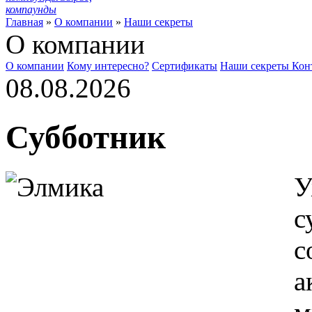
компаунды
Главная
»
О компании
»
Наши секреты
О компании
О компании
Кому интересно?
Сертификаты
Наши секреты
Кон
08.08.2026
Субботник
У
с
с
а