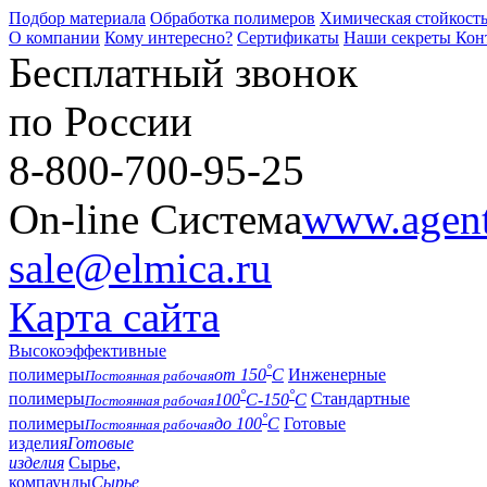
Подбор материала
Обработка полимеров
Химическая стойкост
О компании
Кому интересно?
Сертификаты
Наши секреты
Кон
Бесплатный звонок
по России
8-800-700-95-25
On-line Система
www.agent-
sale@elmica.ru
Карта сайта
Высокоэффективные
°
полимеры
от 150
С
Инженерные
Постоянная рабочая
°
°
полимеры
100
С-150
С
Стандартные
Постоянная рабочая
°
полимеры
до 100
С
Готовые
Постоянная рабочая
изделия
Готовые
изделия
Сырье,
компаунды
Сырье,