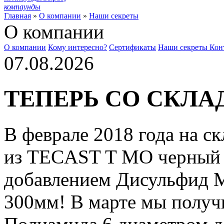
компаунды
Главная
»
О компании
»
Наши секреты
О компании
О компании
Кому интересно?
Сертификаты
Наши секреты
Кон
07.08.2026
ТЕПЕРЬ СО СКЛА
В феврале 2018 года на с
из TECAST T MO черный 
добавлением Дисульфид М
300мм! В марте мы получи