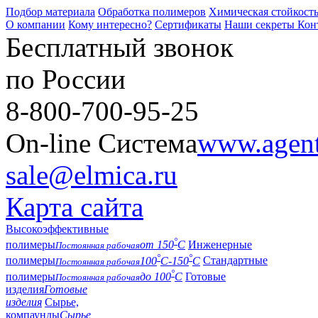
Подбор материала
Обработка полимеров
Химическая стойкост
О компании
Кому интересно?
Сертификаты
Наши секреты
Кон
Бесплатный звонок
по России
8-800-700-95-25
On-line Система
www.agent-
sale@elmica.ru
Карта сайта
Высокоэффективные
°
полимеры
от 150
С
Инженерные
Постоянная рабочая
°
°
полимеры
100
С-150
С
Стандартные
Постоянная рабочая
°
полимеры
до 100
С
Готовые
Постоянная рабочая
изделия
Готовые
изделия
Сырье,
компаунды
Сырье,