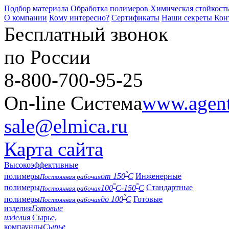
Подбор материала
Обработка полимеров
Химическая стойкост
О компании
Кому интересно?
Сертификаты
Наши секреты
Кон
Бесплатный звонок
по России
8-800-700-95-25
On-line Система
www.agent-
sale@elmica.ru
Карта сайта
Высокоэффективные
°
полимеры
от 150
С
Инженерные
Постоянная рабочая
°
°
полимеры
100
С-150
С
Стандартные
Постоянная рабочая
°
полимеры
до 100
С
Готовые
Постоянная рабочая
изделия
Готовые
изделия
Сырье,
компаунды
Сырье,