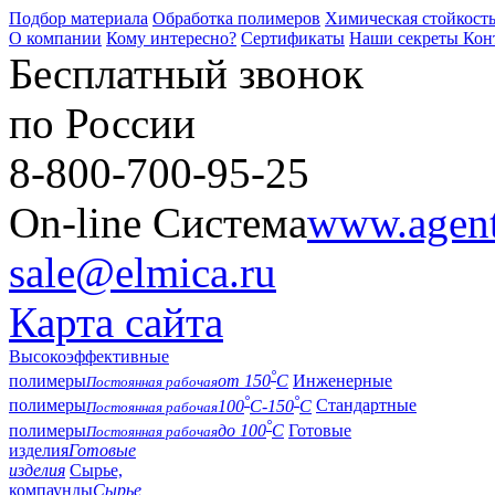
Подбор материала
Обработка полимеров
Химическая стойкост
О компании
Кому интересно?
Сертификаты
Наши секреты
Кон
Бесплатный звонок
по России
8-800-700-95-25
On-line Система
www.agent-
sale@elmica.ru
Карта сайта
Высокоэффективные
°
полимеры
от 150
С
Инженерные
Постоянная рабочая
°
°
полимеры
100
С-150
С
Стандартные
Постоянная рабочая
°
полимеры
до 100
С
Готовые
Постоянная рабочая
изделия
Готовые
изделия
Сырье,
компаунды
Сырье,