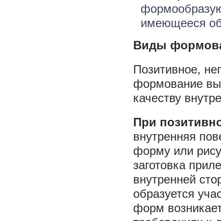
формообразую
имеющееся об
Виды формов
Позитивное, не
формование выб
качеству внутр
При позитивн
внутренняя пов
форму или рису
заготовка приле
внутренней сто
образуется уча
форм возникает