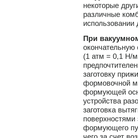
некоторые друг
различные комб
использовании 
При вакуумно
окончательную 
(1 атм = 0,1 Н/
предпочтителен
заготовку приж
формовочной м
формующей осн
устройства раз
заготовка вытя
поверхностями 
формующего пуа
чего за счет в