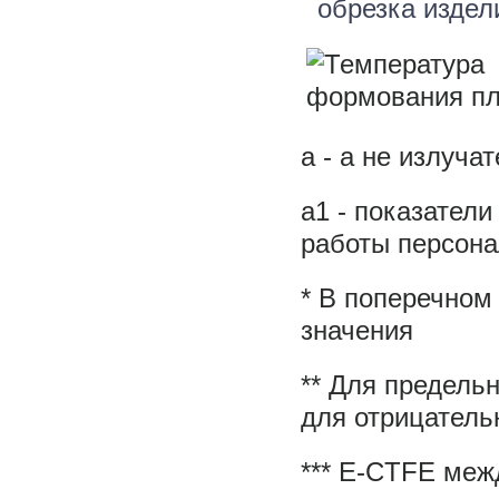
обрезка издел
а - а не излуча
а1 - показател
работы персона
* В поперечном
значения
** Для предель
для отрицатель
*** E-CTFE меж