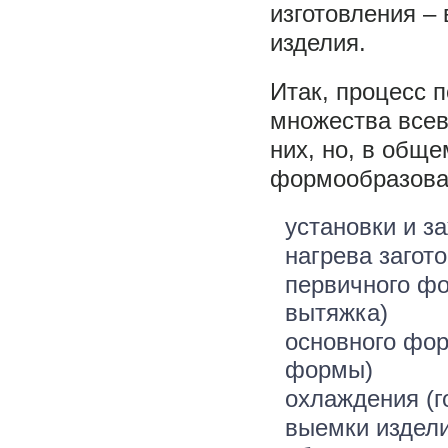
изготовления –
изделия.
Итак, процесс п
множества всев
них, но, в общ
формообразован
установки и з
нагрева загот
первичного ф
вытяжка)
основного фор
формы)
охлаждения (г
выемки издел