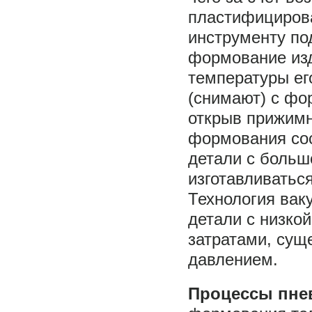
пластифициров
инструменту по
формование изд
температуры ег
(снимают) с фо
открыв прижим
формования сос
детали с больш
изготавливатьс
Технология вак
детали с низко
затратами, сущ
давлением.
Процессы пн