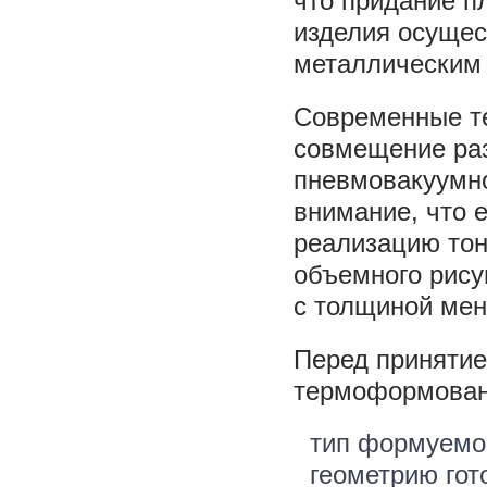
что придание п
изделия осущес
металлическим
Современные те
совмещение ра
пневмовакуумно
внимание, что 
реализацию тон
объемного рису
с толщиной мен
Перед принятие
термоформовани
тип формуемо
геометрию гот