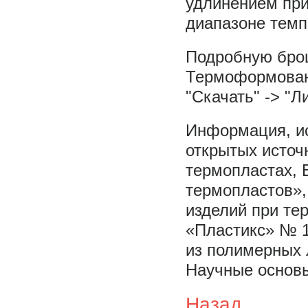
удлинением при
диапазоне темп
Подробную бро
Термоформовани
"Скачать" -> "Л
Информация, ис
открытых источн
термопластах,
термопластов»,
изделий при те
«Пластикс» № 1
из полимерных 
Научные основы
Назад